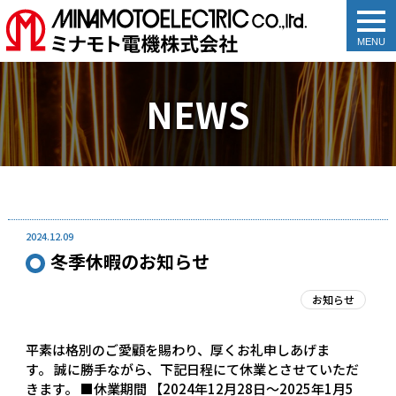
togg
navi
NEWS
2024.12.09
冬季休暇のお知らせ
お知らせ
平素は格別のご愛顧を賜わり、厚くお礼申しあげま
す。 誠に勝手ながら、下記日程にて休業とさせていただ
きます。 ■休業期間 【2024年12月28日～2025年1月5