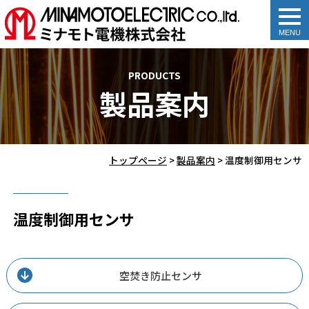
togg
navi
PRODUCTS
製品案内
トップページ
>
製品案内
>
温度制御用センサ
温度制御用センサ
空焚き防止センサ