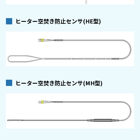
ヒーター空焚き防止センサ(HE型)
ヒーター空焚き防止センサ(MH型)