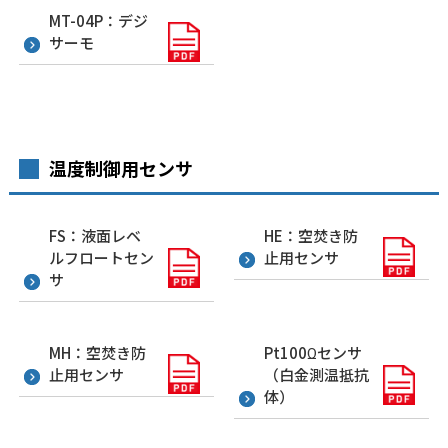
MT-04P：デジ
サーモ
温度制御用センサ
FS：液面レベ
HE：空焚き防
ルフロートセン
止用センサ
サ
MH：空焚き防
Pt100Ωセンサ
止用センサ
（白金測温抵抗
体）