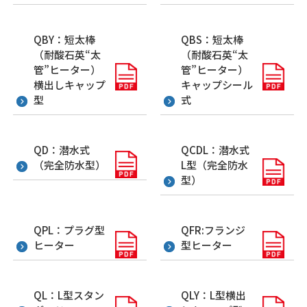
QBY：短太棒
QBS：短太棒
（耐酸石英“太
（耐酸石英“太
管”ヒーター）
管”ヒーター）
横出しキャップ
キャップシール
型
式
QD：潜水式
QCDL：潜水式
（完全防水型）
L型（完全防水
型）
QPL：プラグ型
QFR:フランジ
ヒーター
型ヒーター
QL：L型スタン
QLY：L型横出