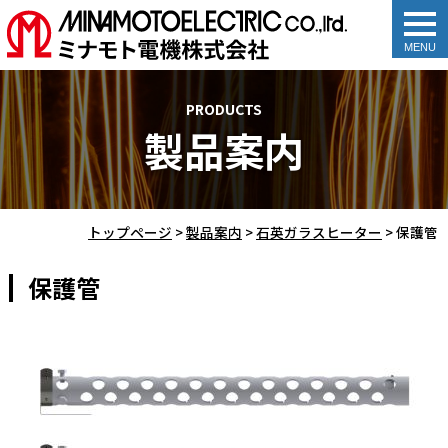
togg
navi
PRODUCTS
製品案内
トップページ
>
製品案内
>
石英ガラスヒーター
>
保護管
保護管