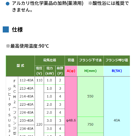
アルカリ性化学薬品の加熱(薬液用) ※酸性浴には推奨で
きません。
仕様
※最高使用温度:90℃